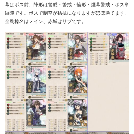
幕はボス前、陣形は警戒・警戒・輪形・煙幕警戒・ボス単
縦陣です。ボスで制空が拮抗になりますがほぼ勝てます。
金剛榛名はメイン、赤城はサブです。