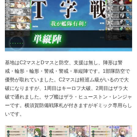
基地はC2マスとDマスと防空、支援は無し、陣形は警
戒・輪形・輪形・警戒・警戒・単縦陣です。1部隊防空で
優勢が取れていました。C2マスは軽巡ム級がいるので大
破になりますが、1周目はキーロフ大破、2周目はザラ大
破で通れました。サブ艦はザラ・ヒューストン・レンジャ
ーです。横須賀防備戦隊札が付きますがギミック専用らし
いです。