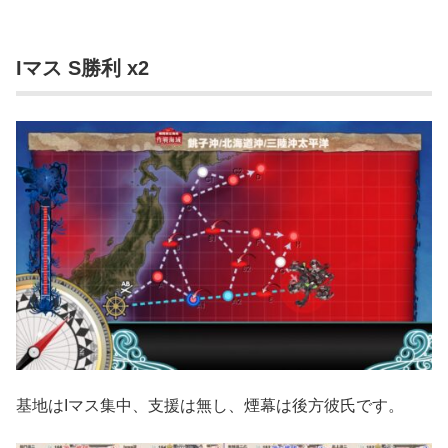
Iマス S勝利 x2
基地はIマス集中、支援は無し、煙幕は後方彼氏です。