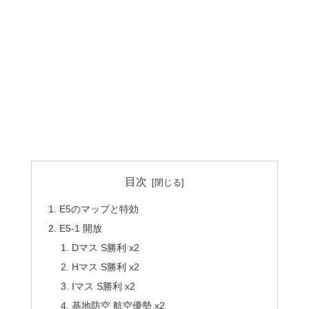
目次
E5のマップと特効
E5-1 開放
Dマス S勝利 x2
Hマス S勝利 x2
Iマス S勝利 x2
基地防空 航空優勢 x2