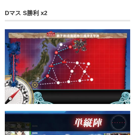
Dマス S勝利 x2