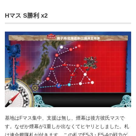
Hマス S勝利 x2
基地はFマス集中、支援は無し、煙幕は後方彼氏マスで
す。なぜか煙幕が1重しか出なくてヒヤリとしました。札
は連合艦隊札が付きます。この札でE5-3・E5-4の戦力ゲ