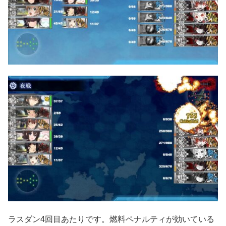
ラスダン4回目あたりです。燃料ペナルティが効いている