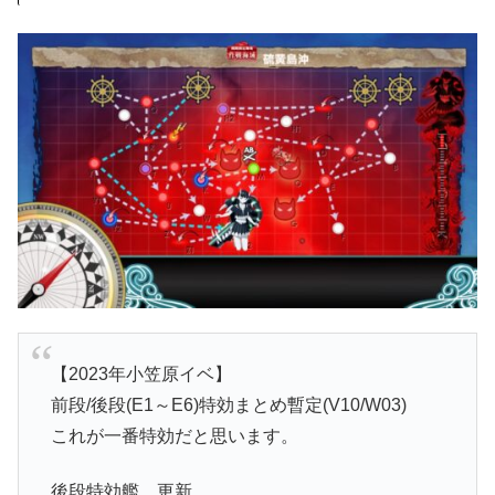
【2023年小笠原イベ】
前段/後段(E1～E6)特効まとめ暫定(V10/W03)
これが一番特効だと思います。
後段特効艦 更新