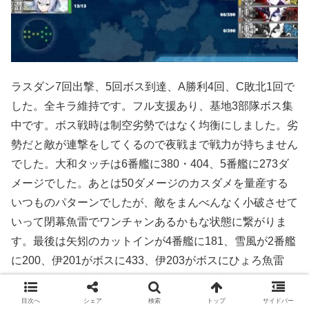
ラスダン7回出撃、5回ボス到達、A勝利4回、C敗北1回で
した。全キラ維持です。フル支援あり、基地3部隊ボス集
中です。ボス戦時は制空劣勢ではなく均衡にしました。劣
勢だと敵が連撃をしてくるので夜戦まで戦力が持ちません
でした。大和タッチは6番艦に380・404、5番艦に273ダ
メージでした。あとは50ダメージのカスダメを量産する
いつものパターンでしたが、敵をまんべんなく小破させて
いって閉幕魚雷でワンチャンあるかもな状態に繋がりま
す。最後は矢矧のカットインが4番艦に181、雪風が2番艦
に200、伊201がボスに433、伊203がボスにひょろ魚雷
122ダメージで撃破しました。伊203には先日配られたラ
ンカー装備を付けていたので結構ズルい勝ち方かも。
目次へ
シェア
検索
トップ
サイドバー