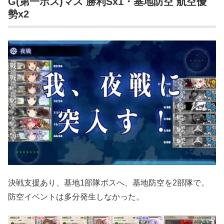
G(第一ボス)マス 勝利Sx1・基地防空 航空優
勢x2
決戦支援あり、基地1部隊ボスへ、基地防空を2部隊で。
防空イベントは多分発生しなかった。