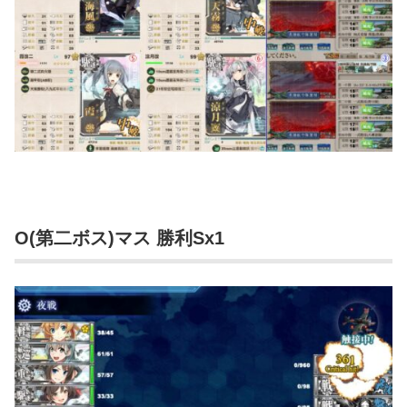
O(第二ボス)マス 勝利Sx1