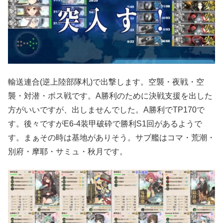
輸送連合(逆上陸部隊札)で出撃します。空襲・夜戦・空
襲・対潜・ボス戦です。A勝利のために決戦支援を出した
方がいいですが、出しませんでした。A勝利でTP170で
す。後々ですがE6-4装甲破砕で勝利S1回があるようで
す。まぁその時は基地がありそう。サブ艦はコマ・荒潮・
別府・摩耶・サミュ・秋月です。