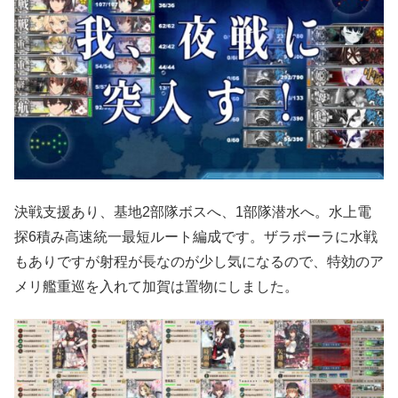
決戦支援あり、基地2部隊ボスへ、1部隊潜水へ。水上電
探6積み高速統一最短ルート編成です。ザラポーラに水戦
もありですが射程が長なのが少し気になるので、特効のア
メリ艦重巡を入れて加賀は置物にしました。