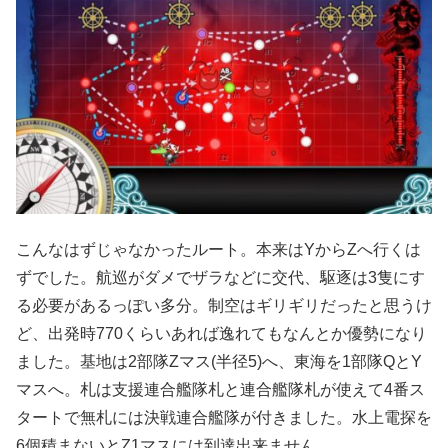
こんなはずじゃなかったルート。本来はYからZへ行くは
ずでした。航巡がダメでザラなどに交代、駆逐は3隻にす
る必要があるっぽい多分。制空はギリギリだったと思うけ
ど、出発時770くらいあれば逸れてもなんとか優勢になり
ました。基地は2部隊Zマス(半径5)へ、東海を1部隊QとY
マスへ。札は支援連合艦隊札と連合艦隊札が使えて4番ス
タートで無札には決戦連合艦隊が付きました。水上電探を
6個積まないとZ1マスには到達出来ません。