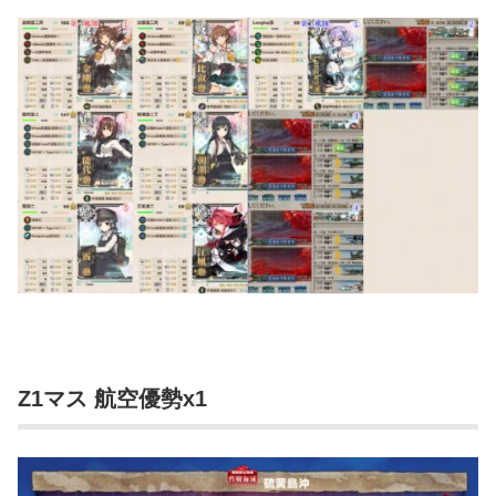
Z1マス 航空優勢x1