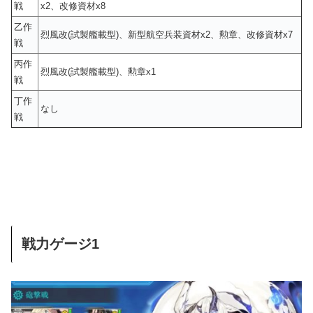
戦
x2、改修資材x8
乙作
烈風改(試製艦載型)、新型航空兵装資材x2、勲章、改修資材x7
戦
丙作
烈風改(試製艦載型)、勲章x1
戦
丁作
なし
戦
戦力ゲージ1