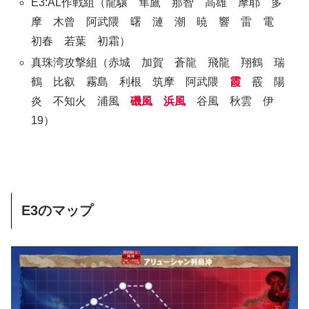
E3:AL作戦組（龍驤 隼鷹 那智 高雄 摩耶 多
摩 木曾 阿武隈 曙 漣 潮 暁 響 雷 電
初春 若葉 初霜）
真珠湾攻撃組（赤城 加賀 蒼龍 飛龍 翔鶴 瑞
鶴 比叡 霧島 利根 筑摩 阿武隈
霞
霰 陽
炎 不知火 浦風
磯風
浜風
谷風 秋雲 伊
19）
E3のマップ