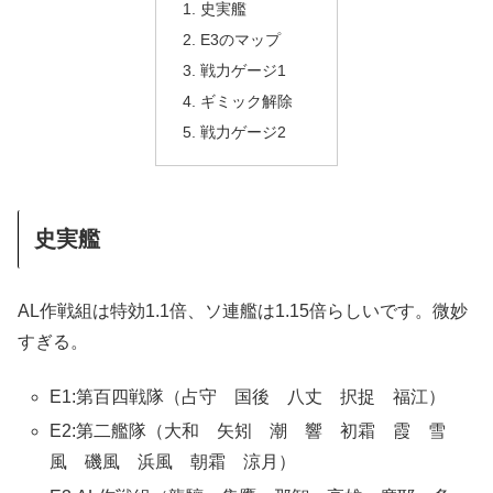
史実艦
E3のマップ
戦力ゲージ1
ギミック解除
戦力ゲージ2
史実艦
AL作戦組は特効1.1倍、ソ連艦は1.15倍らしいです。微妙
すぎる。
E1:第百四戦隊（占守 国後 八丈 択捉 福江）
E2:第二艦隊（大和 矢矧 潮 響 初霜 霞 雪
風 磯風 浜風 朝霜 涼月）