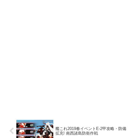
艦これ2019春イベントE-2甲攻略・防備
拡充! 南西諸島防衛作戦