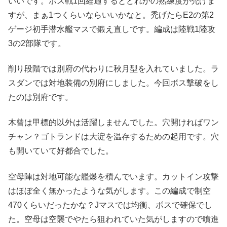
いいです。ボス戦1回経過するとどれかの熟練度が禿げま
すが、まぁ1つくらいならいいかなと。禿げたらE2の第2
ゲージ初手潜水艦マスで鍛え直しです。編成は陸戦1陸攻
3の2部隊です。
削り段階では別府の代わりに秋月型を入れていました。ラ
スダンでは対地装備の別府にしました。今回ボス撃破をし
たのは別府です。
木曾は甲標的以外は活躍しませんでした。穴開ければワン
チャン？ゴトランドは大淀を温存するための起用です。穴
も開いていて好都合でした。
空母陣は対地可能な艦爆を積んでいます。カットイン攻撃
はほぼ全く無かったような気がします。この編成で制空
470くらいだったかな？Jマスでは均衡、ボスで確保でし
た。空母は空襲でやたら狙われていた気がしますので噴進