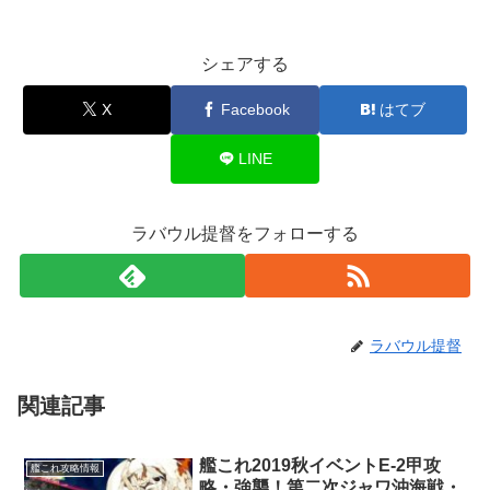
シェアする
X
Facebook
はてブ
LINE
ラバウル提督をフォローする
ラバウル提督
関連記事
艦これ2019秋イベントE-2甲攻
艦これ攻略情報
略・強襲！第二次ジャワ沖海戦・