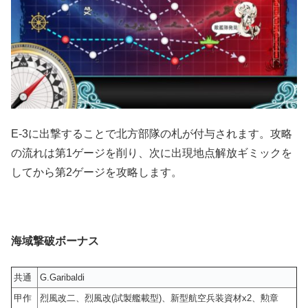
E-3に出撃することで北方部隊の札が付与されます。攻略
の流れは第1ゲージを削り、次に出現地点解放ギミックを
してから第2ゲージを攻略します。
海域撃破ボーナス
共通
G.Garibaldi
甲作
烈風改二、烈風改(試製艦載型)、新型航空兵装資材x2、勲章