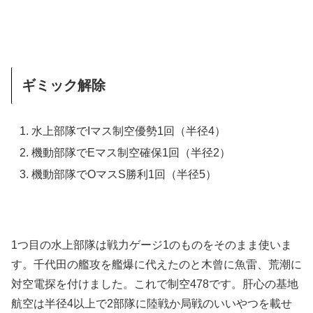
ギミック解除
水上部隊でIマス制空優勢1回（半径4）
機動部隊でEマス制空確保1回（半径2）
機動部隊でOマスS勝利1回（半径5）
1つ目の水上部隊は戦力ゲージ1のものをそのまま使いま
す。千代田の艦攻を艦爆に代えたのと木曾に魚雷、荒潮に
対空電探を付けました。これで制空478です。肝心の基地
航空は半径4以上で2部隊に陸戦か局戦のいいやつを載せ