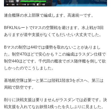
連合艦隊の水上部隊で編成します。高速統一です。
BFKLNルートでIマスの空襲戦を避けます。水上戦が3回
ありますが道中支援がなくてもだいたい大丈夫でした。
Bマスの制空は440では優勢を取れないことがありまし
た。制空470ほどで安心かも？この編成はラスダン仕様で
制空440ほどです。千代田の艦攻でボス随伴艦を倒して欲
しかったのでこうしました。
基地航空隊は第一と第二は陸戦1陸攻3をボスへ、第三は
局戦で防空です。
削りに決戦支援は要りませんがラスダンでは必要です。決
戦支援を入れてなお妖怪1残ったを久しぶりに見ました。