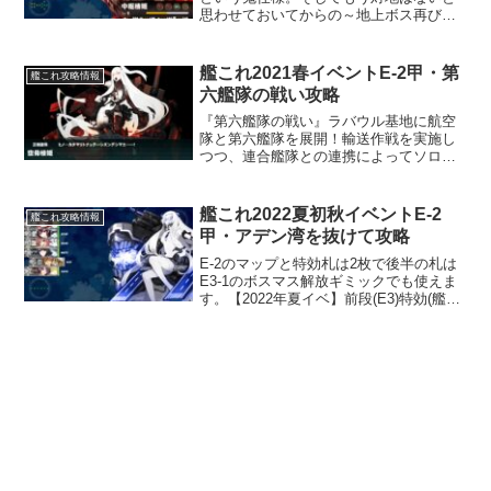
思わせておいてからの～地上ボス再び。
春イベE1甲 春イベE2甲 春イベE3甲 春イ
ベE4甲 春イベE5甲史実艦まだ情報が出
そろっていませんが、次のE5で長門・陸
艦これ2021春イベントE-2甲・第
艦これ攻略情報
奥・...
六艦隊の戦い攻略
『第六艦隊の戦い』ラバウル基地に航空
隊と第六艦隊を展開！輸送作戦を実施し
つつ、連合艦隊との連携によってソロモ
ン方面への攻勢を図る敵水上艦戦力の漸
滅を図れ！E-2のマップと特効スタート位
置により札が付与されます。1番と3番が
艦これ2022夏初秋イベントE-2
艦これ攻略情報
第六艦隊札・2番が...
甲・アデン湾を抜けて攻略
E-2のマップと特効札は2枚で後半の札は
E3-1のボスマス解放ギミックでも使えま
す。【2022年夏イベ】前段(E3)特効(艦、
艦載機、基地航空隊)まとめ暫定
(V02,X02,Y02,Y02b)これが一番特効だと
思います。海外(艦、艦載機、基...