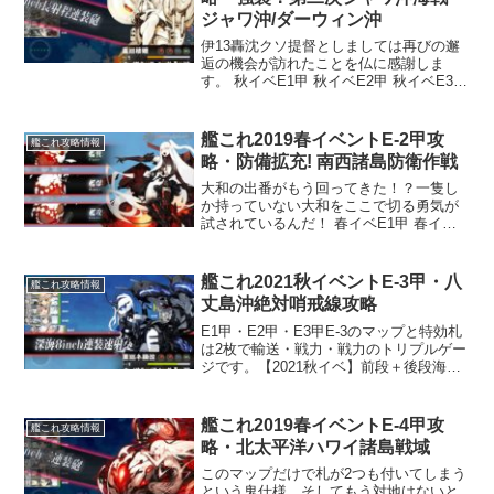
ジャワ沖/ダーウィン沖
伊13轟沈クソ提督としましては再びの邂
逅の機会が訪れたことを仏に感謝しま
す。 秋イベE1甲 秋イベE2甲 秋イベE3甲
秋イベE4甲 秋イベE5甲 秋イベE6甲E2の
マップ左下がE2のボスですが、右下の港
湾水鬼にA勝利2回でルート開放ギミッ...
艦これ2019春イベントE-2甲攻
艦これ攻略情報
略・防備拡充! 南西諸島防衛作戦
大和の出番がもう回ってきた！？一隻し
か持っていない大和をここで切る勇気が
試されているんだ！ 春イベE1甲 春イベ
E2甲 春イベE3甲 春イベE4甲 春イベE5
甲史実艦予約艦で大和はいいとして、駆
逐艦は後段のE4E5でも出番が回ってくる
艦これ2021秋イベントE-3甲・八
艦これ攻略情報
子がい...
丈島沖絶対哨戒線攻略
E1甲・E2甲・E3甲E-3のマップと特効札
は2枚で輸送・戦力・戦力のトリプルゲー
ジです。【2021秋イベ】前段＋後段海域
(E1～E3)特効艦特効艦まとめ暫定
V8(R3.11.25)です。これが一番特効だと
思います。全体を通して一番、特効艦...
艦これ2019春イベントE-4甲攻
艦これ攻略情報
略・北太平洋ハワイ諸島戦域
このマップだけで札が2つも付いてしまう
という鬼仕様。そしてもう対地はないと